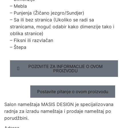
– Mebla
– Punjenja (Žičano jezgro/Sundjer)
– Sa ili bez stranica (Ukoliko se radi sa
stranicama, moguć odabir kako dimenzije tako i
oblika stranice)
– Fiksni ili razvlačan
– Štepa
POZOVITE ZA INFORMACIJE O OVOM
PROIZVODU
Postavite pitanje o ovom proizvodu
Salon nameštaja MASIS DESIGN je specijalizovana
radnja za izradu nameštaja i prodaje nameštaj po
porudžbini.
Adresa