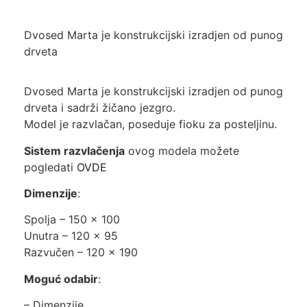
Dvosed Marta je konstrukcijski izradjen od punog
drveta
Dvosed Marta je konstrukcijski izradjen od punog
drveta i sadrži žičano jezgro.
Model je razvlačan, poseduje fioku za posteljinu.
Sistem razvlačenja
ovog modela možete
pogledati
OVDE
Dimenzije
:
Spolja – 150 x 100
Unutra – 120 x 95
Razvučen – 120 x 190
Moguć odabir
:
– Dimenzije