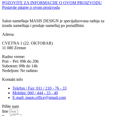
POZOVITE ZA INFORMACIJE O OVOM PROIZVODU
Postavite pitanje o ovom proizvodu
Salon nameštaja MASIS DESIGN je specijalizovana radnja za
izradu nameštaja i prodaje nameštaj po porudžbini.
Adresa
CVETNA 1 (22. OKTOBAR)
11 080 Zemun
Radno vreme:
Pon – Pet: 09h do 20h
Subotom: 09h do 14h
Nedeljom: Ne radimo
Kontakt info
Telefon / Fax: 011 / 210 - 76 - 33
Mobilni: 060 / 444 - 33 - 40
E-mail: masis.office@gmail.com
Pišite nam
Ime