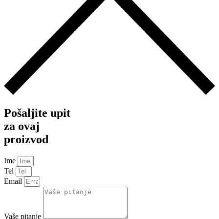
Pošaljite upit
za ovaj
proizvod
Ime
Tel
Email
Vaše pitanje