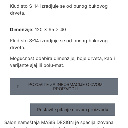
Klud sto S-14 izradjuje se od punog bukovog
drveta.
Dimenzije
: 120 x 65 x 40
Klud sto S-14 izradjuje se od punog bukovog
drveta.
Mogućnost odabira dimenzije, boje drveta, kao i
varijante sjaj ili polu-mat.
POZOVITE ZA INFORMACIJE O OVOM
PROIZVODU
Postavite pitanje o ovom proizvodu
Salon nameštaja MASIS DESIGN je specijalizovana