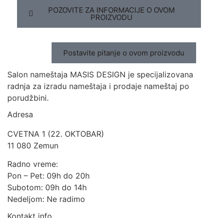
POZOVITE ZA INFORMACIJE O OVOM
PROIZVODU
Postavite pitanje o ovom proizvodu
Salon nameštaja MASIS DESIGN je specijalizovana
radnja za izradu nameštaja i prodaje nameštaj po
porudžbini.
Adresa
CVETNA 1 (22. OKTOBAR)
11 080 Zemun
Radno vreme:
Pon – Pet: 09h do 20h
Subotom: 09h do 14h
Nedeljom: Ne radimo
Kontakt info