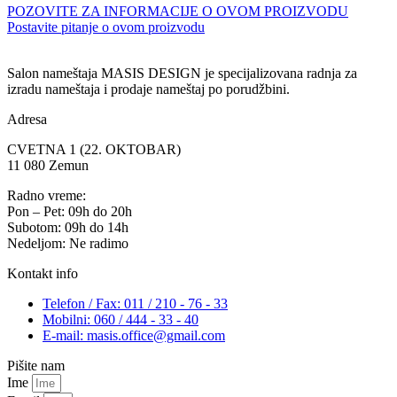
POZOVITE ZA INFORMACIJE O OVOM PROIZVODU
Postavite pitanje o ovom proizvodu
Salon nameštaja MASIS DESIGN je specijalizovana radnja za
izradu nameštaja i prodaje nameštaj po porudžbini.
Adresa
CVETNA 1 (22. OKTOBAR)
11 080 Zemun
Radno vreme:
Pon – Pet: 09h do 20h
Subotom: 09h do 14h
Nedeljom: Ne radimo
Kontakt info
Telefon / Fax: 011 / 210 - 76 - 33
Mobilni: 060 / 444 - 33 - 40
E-mail: masis.office@gmail.com
Pišite nam
Ime