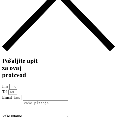
Pošaljite upit
za ovaj
proizvod
Ime
Tel
Email
Vaše pitanje