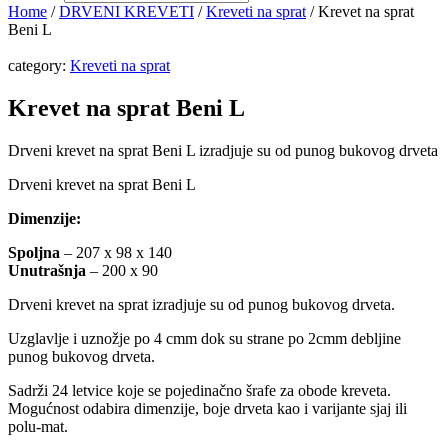
Home
/
DRVENI KREVETI
/
Kreveti na sprat
/ Krevet na sprat
Beni L
category:
Kreveti na sprat
Krevet na sprat Beni L
Drveni krevet na sprat Beni L izradjuje su od punog bukovog drveta
Drveni krevet na sprat Beni L
Dimenzije:
Spoljna
– 207 x 98 x 140
Unutrašnja
– 200 x 90
Drveni krevet na sprat izradjuje su od punog bukovog drveta.
Uzglavlje i uznožje po 4 cmm dok su strane po 2cmm debljine
punog bukovog drveta.
Sadrži 24 letvice koje se pojedinačno šrafe za obode kreveta.
Mogućnost odabira dimenzije, boje drveta kao i varijante sjaj ili
polu-mat.