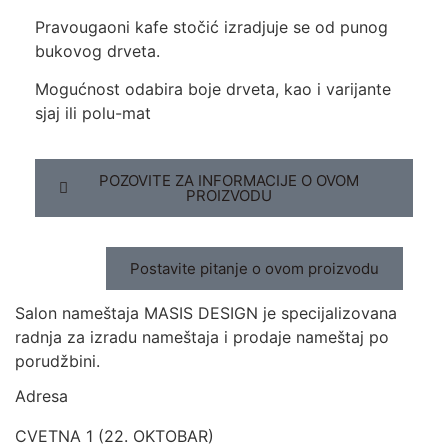
Pravougaoni kafe stočić izradjuje se od punog
bukovog drveta.
Mogućnost odabira boje drveta, kao i varijante
sjaj ili polu-mat
POZOVITE ZA INFORMACIJE O OVOM
PROIZVODU
Postavite pitanje o ovom proizvodu
Salon nameštaja MASIS DESIGN je specijalizovana
radnja za izradu nameštaja i prodaje nameštaj po
porudžbini.
Adresa
CVETNA 1 (22. OKTOBAR)