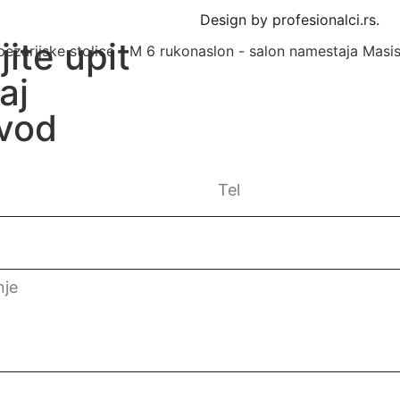
Design by profesionalci.rs.
jite upit
aj
zvod