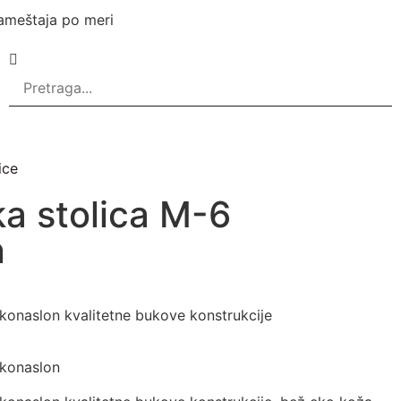
ameštaja po meri
ice
ka stolica M-6
n
ukonaslon kvalitetne bukove konstrukcije
ukonaslon