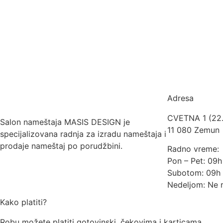
Adresa
CVETNA 1 (22
Salon nameštaja MASIS DESIGN je
11 080 Zemun
specijalizovana radnja za izradu nameštaja i
prodaje nameštaj po porudžbini.
Radno vreme:
Pon – Pet: 09
Subotom: 09h 
Nedeljom: Ne 
Kako platiti?
Robu možete platiti gotovinski, čekovima i karticama.