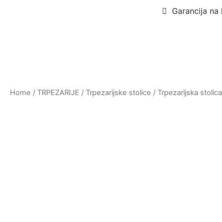
Garancija na 
Home
/
TRPEZARIJE
/
Trpezarijske stolice
/ Trpezarijska stoli