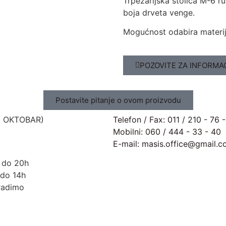
Trpezarijska stolica M-6 r
boja drveta venge.
Mogućnost odabira materija
POZOVITE ZA INFORMA
Kontakt info
Postavite pitanje o ovom proizvodu
. OKTOBAR)
Telefon / Fax: 011 / 210 - 76 
Mobilni: 060 / 444 - 33 - 40
E-mail: masis.office@gmail.
h do 20h
do 14h
radimo