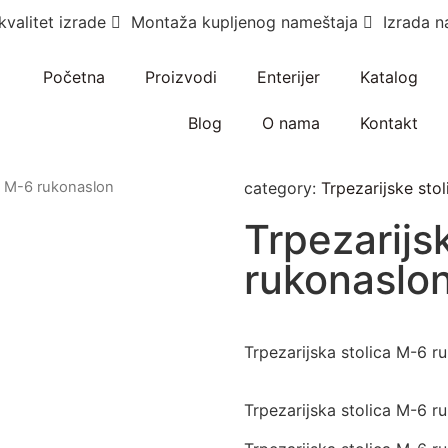
kvalitet izrade
Montaža kupljenog nameštaja
Izrada n
Početna
Proizvodi
Enterijer
Katalog
Blog
O nama
Kontakt
ca M-6 rukonaslon
category:
Trpezarijske stol
Trpezarijs
rukonaslo
Trpezarijska stolica M-6 r
Trpezarijska stolica M-6 r