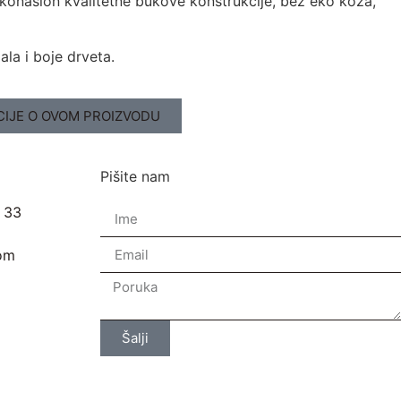
ukonaslon kvalitetne bukove konstrukcije, bež eko koža,
la i boje drveta.
CIJE O OVOM PROIZVODU
Pišite nam
- 33
com
Šalji