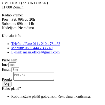
CVETNA 1 (22. OKTOBAR)
11 080 Zemun
Radno vreme:
Pon – Pet: 09h do 20h
Subotom: 09h do 14h
Nedeljom: Ne radimo
Kontakt info
Telefon / Fax: 011 / 210 - 76 - 33
Mobilni: 060 / 444 - 33 - 40
E-mail: masis.office@gmail.com
Pišite nam
Ime
Email
Poruka
Šalji
Kako platiti?
Robu možete platiti gotovinski, čekovima i karticama.