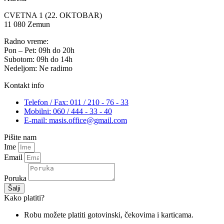
CVETNA 1 (22. OKTOBAR)
11 080 Zemun
Radno vreme:
Pon – Pet: 09h do 20h
Subotom: 09h do 14h
Nedeljom: Ne radimo
Kontakt info
Telefon / Fax: 011 / 210 - 76 - 33
Mobilni: 060 / 444 - 33 - 40
E-mail: masis.office@gmail.com
Pišite nam
Ime
Email
Poruka
Šalji
Kako platiti?
Robu možete platiti gotovinski, čekovima i karticama.