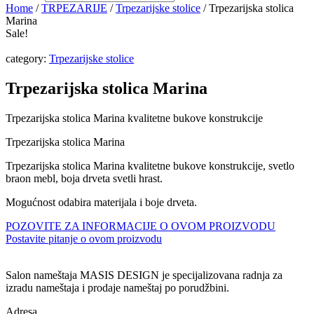
Home
/
TRPEZARIJE
/
Trpezarijske stolice
/ Trpezarijska stolica
Marina
Sale!
category:
Trpezarijske stolice
Trpezarijska stolica Marina
Trpezarijska stolica Marina kvalitetne bukove konstrukcije
Trpezarijska stolica Marina
Trpezarijska stolica Marina kvalitetne bukove konstrukcije, svetlo
braon mebl, boja drveta svetli hrast.
Mogućnost odabira materijala i boje drveta.
POZOVITE ZA INFORMACIJE O OVOM PROIZVODU
Postavite pitanje o ovom proizvodu
Salon nameštaja MASIS DESIGN je specijalizovana radnja za
izradu nameštaja i prodaje nameštaj po porudžbini.
Adresa