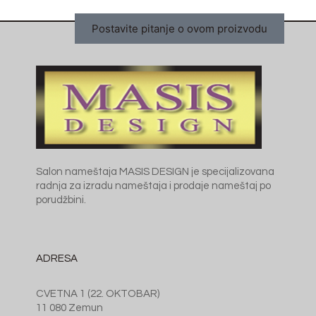
Postavite pitanje o ovom proizvodu
Salon nameštaja MASIS DESIGN je specijalizovana
radnja za izradu nameštaja i prodaje nameštaj po
porudžbini.
ADRESA
CVETNA 1 (22. OKTOBAR)
11 080 Zemun