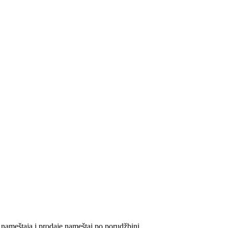
ameštaja i prodaje nameštaj po porudžbini.