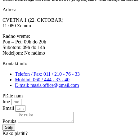
Adresa
CVETNA 1 (22. OKTOBAR)
11 080 Zemun
Radno vreme:
Pon – Pet: 09h do 20h
Subotom: 09h do 14h
Nedeljom: Ne radimo
Kontakt info
Telefon / Fax: 011 / 210 - 76 - 33
Mobilni: 060 / 444 - 33 - 40
E-mail: masis.office@gmail.com
Pišite nam
Ime
Email
Poruka
Šalji
Kako platiti?