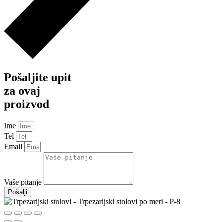
Pošaljite upit
za ovaj
proizvod
Ime
Tel
Email
Vaše pitanje
Pošalji