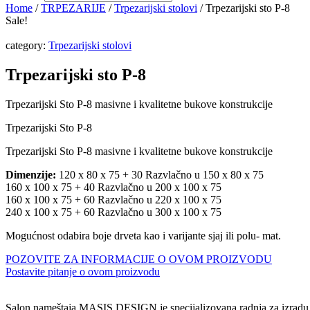
Home
/
TRPEZARIJE
/
Trpezarijski stolovi
/ Trpezarijski sto P-8
Sale!
category:
Trpezarijski stolovi
Trpezarijski sto P-8
Trpezarijski Sto P-8 masivne i kvalitetne bukove konstrukcije
Trpezarijski Sto P-8
Trpezarijski Sto P-8 masivne i kvalitetne bukove konstrukcije
Dimenzije:
120 x 80 x 75 + 30 Razvlačno u 150 x 80 x 75
160 x 100 x 75 + 40 Razvlačno u 200 x 100 x 75
160 x 100 x 75 + 60 Razvlačno u 220 x 100 x 75
240 x 100 x 75 + 60 Razvlačno u 300 x 100 x 75
Mogućnost odabira boje drveta kao i varijante sjaj ili polu- mat.
POZOVITE ZA INFORMACIJE O OVOM PROIZVODU
Postavite pitanje o ovom proizvodu
Salon nameštaja MASIS DESIGN je specijalizovana radnja za izradu n