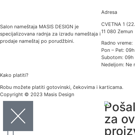
Adresa
CVETNA 1 (22
Salon nameštaja MASIS DESIGN je
11 080 Zemun
specijalizovana radnja za izradu nameštaja i
prodaje nameštaj po porudžbini.
Radno vreme:
Pon – Pet: 09
Subotom: 09h 
Nedeljom: Ne 
Kako platiti?
Robu možete platiti gotovinski, čekovima i karticama.
Copyright © 2023 Masis Design
Pošal
za ov
proi