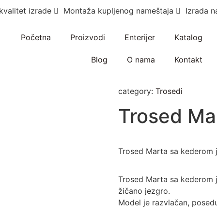
kvalitet izrade
Montaža kupljenog nameštaja
Izrada n
Početna
Proizvodi
Enterijer
Katalog
Blog
O nama
Kontakt
category:
Trosedi
Trosed Ma
Trosed Marta sa kederom j
Trosed Marta sa kederom je
žičano jezgro.
Model je razvlačan, poseduj