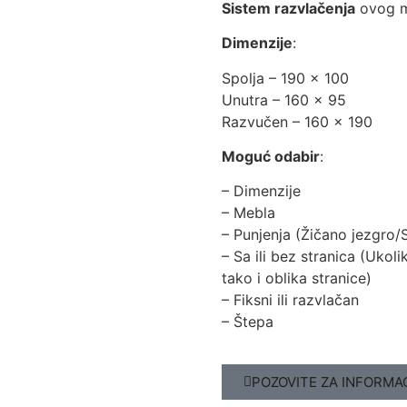
Sistem razvlačenja
ovog m
Dimenzije
:
Spolja – 190 x 100
Unutra – 160 x 95
Razvučen – 160 x 190
Moguć odabir
:
– Dimenzije
– Mebla
– Punjenja (Žičano jezgro/
– Sa ili bez stranica (Uko
tako i oblika stranice)
– Fiksni ili razvlačan
– Štepa
POZOVITE ZA INFORMA