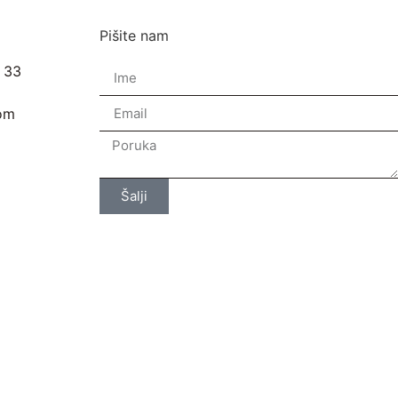
Pišite nam
- 33
com
Šalji