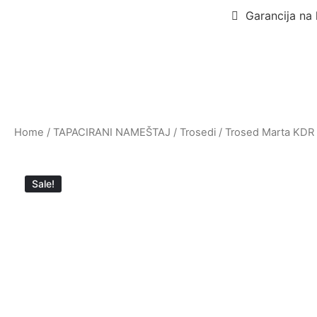
Garancija na 
Home
/
TAPACIRANI NAMEŠTAJ
/
Trosedi
/ Trosed Marta KDR
Sale!