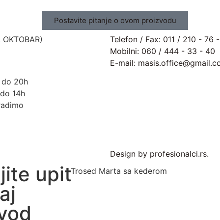
Kontakt info
Postavite pitanje o ovom proizvodu
. OKTOBAR)
Telefon / Fax: 011 / 210 - 76 
Mobilni: 060 / 444 - 33 - 40
E-mail: masis.office@gmail.
h do 20h
do 14h
radimo
Design by profesionalci.rs.
jite upit
aj
zvod