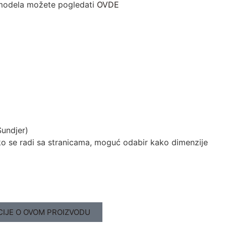
odela možete pogledati
OVDE
Sundjer)
liko se radi sa stranicama, moguć odabir kako dimenzije
CIJE O OVOM PROIZVODU