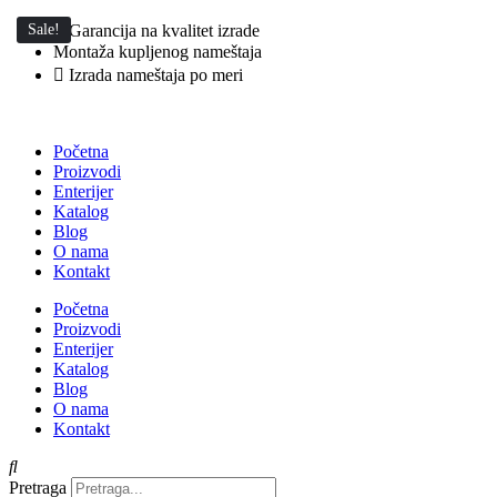
Skočite
Sale!
Garancija na kvalitet izrade
na
Montaža kupljenog nameštaja
sadržaj
Izrada nameštaja po meri
Početna
Proizvodi
Enterijer
Katalog
Blog
O nama
Kontakt
Početna
Proizvodi
Enterijer
Katalog
Blog
O nama
Kontakt
Pretraga