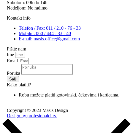
Subotom: 09h do 14h
Nedeljom: Ne radimo
Kontakt info
Telefon / Fax: 011 / 210 - 76 - 33
Mobilni: 060 / 444 - 33 - 40
E-mail: masis.office@gmail.com
Pišite nam
Ime
Email
Poruka
Šalji
Kako platiti?
Robu možete platiti gotovinski, čekovima i karticama.
Copyright © 2023 Masis Design
Design by profesionalci.rs.