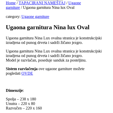
Home
/
TAPACIRANI NAMEŠTAJ
/
Ugaone
garniture
/ Ugaona garnitura Nina lux Oval
category:
Ugaone garniture
Ugaona garnitura Nina lux Oval
Ugaona garnitura Nina Lux ovalna stranica je konstrukcijski
izradjena od punog drveta i sadrži žičano jezgro.
Ugaona garnitura Nina Lux ovalna stranica je konstrukcijski
izradjena od punog drveta i sadrži žičano jezgro.
Model je razvlačan, poseduje sanduk za posteljinu.
Sistem razvlačenja
ove ugaone garniture možete
pogledati
OVDE
Dimenzije
:
Spolja – 238 x 180
Unutra – 220 x 80
Razvučen – 220 x 160