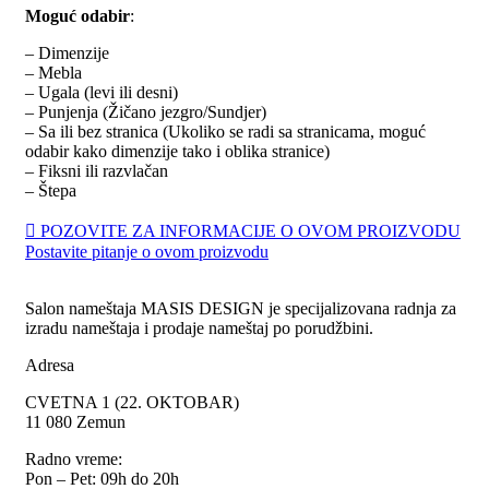
Moguć odabir
:
– Dimenzije
– Mebla
– Ugala (levi ili desni)
– Punjenja (Žičano jezgro/Sundjer)
– Sa ili bez stranica (Ukoliko se radi sa stranicama, moguć
odabir kako dimenzije tako i oblika stranice)
– Fiksni ili razvlačan
– Štepa
POZOVITE ZA INFORMACIJE O OVOM PROIZVODU
Postavite pitanje o ovom proizvodu
Salon nameštaja MASIS DESIGN je specijalizovana radnja za
izradu nameštaja i prodaje nameštaj po porudžbini.
Adresa
CVETNA 1 (22. OKTOBAR)
11 080 Zemun
Radno vreme:
Pon – Pet: 09h do 20h