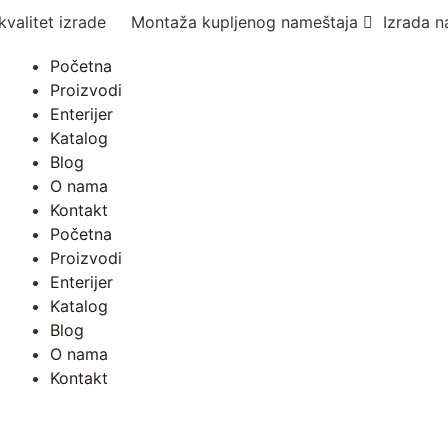
kvalitet izrade
Montaža kupljenog nameštaja
Izrada n
Početna
Proizvodi
Enterijer
Katalog
Blog
O nama
Kontakt
Početna
Proizvodi
Enterijer
Katalog
Blog
O nama
Kontakt