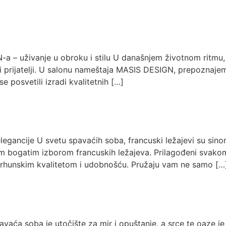
GN-a – uživanje u obroku i stilu U današnjem životnom ritmu,
i prijatelji. U salonu nameštaja MASIS DESIGN, prepoznaje
posvetili izradi kvalitetnih […]
legancije U svetu spavaćih soba, francuski ležajevi su sinon
bogatim izborom francuskih ležajeva. Prilagođeni svakom
 vrhunskim kvalitetom i udobnošću. Pružaju vam ne samo […
aća soba je utočište za mir i opuštanje, a srce te oaze je