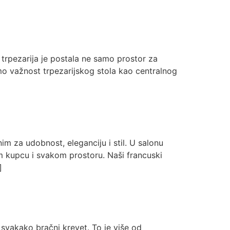
 trpezarija je postala ne samo prostor za
mo važnost trpezarijskog stola kao centralnog
im za udobnost, eleganciju i stil. U salonu
 kupcu i svakom prostoru. Naši francuski
]
 svakako bračni krevet. To je više od