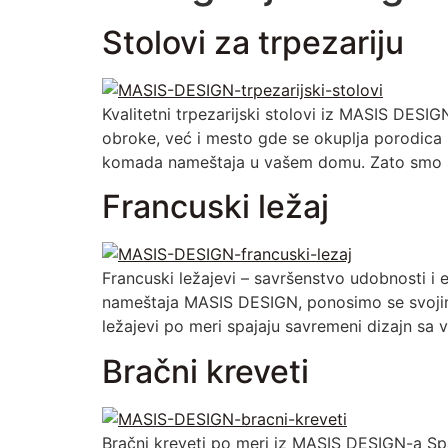
Stolovi za trpezariju
Kvalitetni trpezarijski stolovi iz MASIS DESI
obroke, već i mesto gde se okuplja porodica 
komada nameštaja u vašem domu. Zato smo se 
Francuski ležaj
Francuski ležajevi – savršenstvo udobnosti i e
nameštaja MASIS DESIGN, ponosimo se svojim 
ležajevi po meri spajaju savremeni dizajn sa
Bračni kreveti
Bračni kreveti po meri iz MASIS DESIGN-a Spav