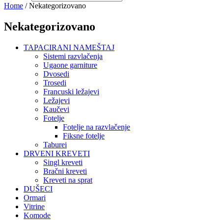
Home
/ Nekategorizovano
Nekategorizovano
TAPACIRANI NAMEŠTAJ
Sistemi razvlačenja
Ugaone garniture
Dvosedi
Trosedi
Francuski ležajevi
Ležajevi
Kaučevi
Fotelje
Fotelje na razvlačenje
Fiksne fotelje
Taburei
DRVENI KREVETI
Singl kreveti
Bračni kreveti
Kreveti na sprat
DUŠECI
Ormari
Vitrine
Komode