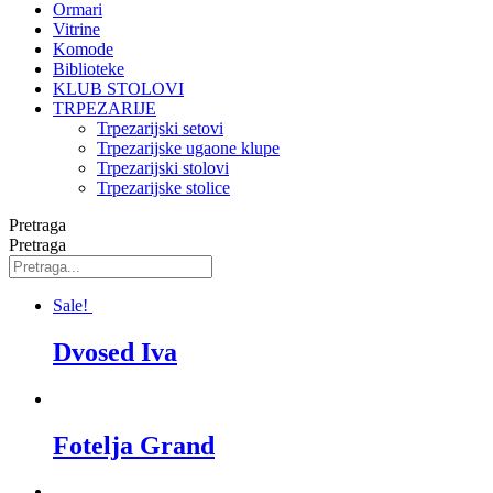
Ormari
Vitrine
Komode
Biblioteke
KLUB STOLOVI
TRPEZARIJE
Trpezarijski setovi
Trpezarijske ugaone klupe
Trpezarijski stolovi
Trpezarijske stolice
Pretraga
Pretraga
Sale!
Dvosed Iva
Fotelja Grand