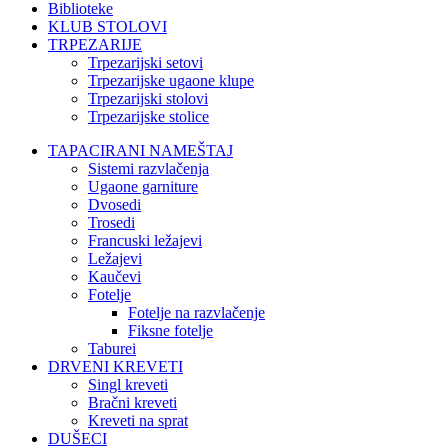
Biblioteke
KLUB STOLOVI
TRPEZARIJE
Trpezarijski setovi
Trpezarijske ugaone klupe
Trpezarijski stolovi
Trpezarijske stolice
TAPACIRANI NAMEŠTAJ
Sistemi razvlačenja
Ugaone garniture
Dvosedi
Trosedi
Francuski ležajevi
Ležajevi
Kaučevi
Fotelje
Fotelje na razvlačenje
Fiksne fotelje
Taburei
DRVENI KREVETI
Singl kreveti
Bračni kreveti
Kreveti na sprat
DUŠECI