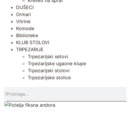
Kreveti na sprat
DUŠECI
Ormari
Vitrine
Komode
Biblioteke
KLUB STOLOVI
TRPEZARIJE
Trpezarijski setovi
Trpezarijske ugaone klupe
Trpezarijski stolovi
Trpezarijske stolice