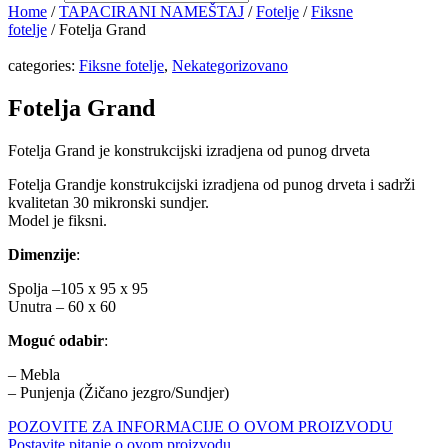
Home
/
TAPACIRANI NAMEŠTAJ
/
Fotelje
/
Fiksne
fotelje
/ Fotelja Grand
categories:
Fiksne fotelje
,
Nekategorizovano
Fotelja Grand
Fotelja Grand je konstrukcijski izradjena od punog drveta
Fotelja Grandje konstrukcijski izradjena od punog drveta i sadrži
kvalitetan 30 mikronski sundjer.
Model je fiksni.
Dimenzije
:
Spolja –105 x 95 x 95
Unutra – 60 x 60
Moguć odabir
:
– Mebla
– Punjenja (Žičano jezgro/Sundjer)
POZOVITE ZA INFORMACIJE O OVOM PROIZVODU
Postavite pitanje o ovom proizvodu