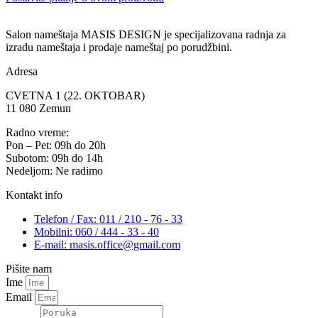
Salon nameštaja MASIS DESIGN je specijalizovana radnja za
izradu nameštaja i prodaje nameštaj po porudžbini.
Adresa
CVETNA 1 (22. OKTOBAR)
11 080 Zemun
Radno vreme:
Pon – Pet: 09h do 20h
Subotom: 09h do 14h
Nedeljom: Ne radimo
Kontakt info
Telefon / Fax: 011 / 210 - 76 - 33
Mobilni: 060 / 444 - 33 - 40
E-mail: masis.office@gmail.com
Pišite nam
Ime
Email