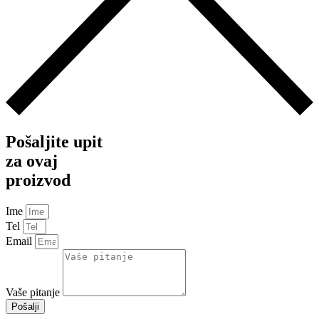
Pošaljite upit
za ovaj
proizvod
Ime
Tel
Email
Vaše pitanje
Pošalji