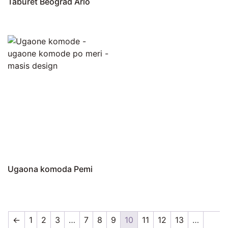
Taburet Beograd Arlo
Ugaona komoda Pemi
←
1
2
3
…
7
8
9
10
11
12
13
…